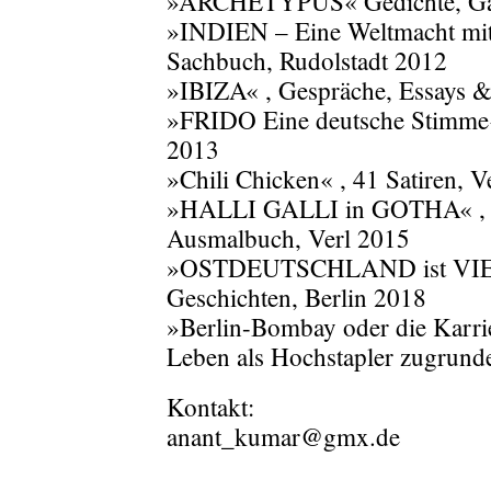
»ARCHETYPUS« Gedichte, Ga
»INDIEN – Eine Weltmacht mit
Sachbuch, Rudolstadt 2012
»IBIZA« , Gespräche, Essays &
»FRIDO Eine deutsche Stimme« 
2013
»Chili Chicken« , 41 Satiren, V
»HALLI GALLI in GOTHA« , Ein
Ausmalbuch, Verl 2015
»OSTDEUTSCHLAND ist VIELF
Geschichten, Berlin 2018
»Berlin-Bombay oder die Karrie
Leben als Hochstapler zugrund
Kontakt:
anant_kumar@gmx.de